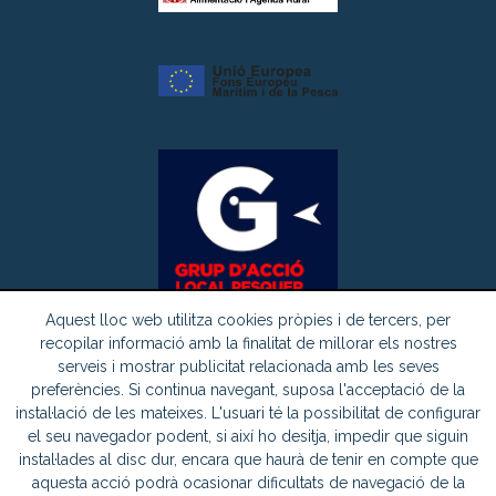
Aquest lloc web utilitza cookies pròpies i de tercers, per
recopilar informació amb la finalitat de millorar els nostres
serveis i mostrar publicitat relacionada amb les seves
preferències. Si continua navegant, suposa l'acceptació de la
instal·lació de les mateixes. L'usuari té la possibilitat de configurar
el seu navegador podent, si així ho desitja, impedir que siguin
instal·lades al disc dur, encara que haurà de tenir en compte que
© Copyright 2026 -
| Tots els drets reservats.
aquesta acció podrà ocasionar dificultats de navegació de la