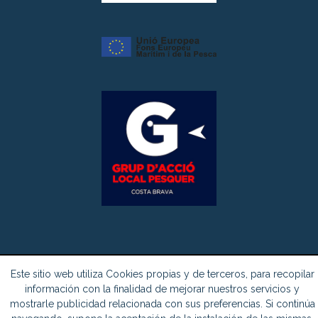
Este sitio web utiliza Cookies propias y de terceros, para recopilar
información con la finalidad de mejorar nuestros servicios y
© Copyright 2026 -
Creuers Mare Nostrum
| Todos los derechos
mostrarle publicidad relacionada con sus preferencias. Si continúa
reservados.