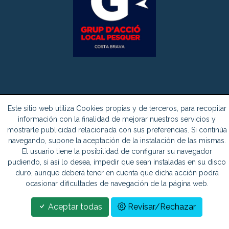
Este sitio web utiliza Cookies propias y de terceros, para recopilar
información con la finalidad de mejorar nuestros servicios y
© Copyright 2026 -
Creuers Mare Nostrum
| Todos los derechos
mostrarle publicidad relacionada con sus preferencias. Si continúa
reservados.
navegando, supone la aceptación de la instalación de las mismas.
El usuario tiene la posibilidad de configurar su navegador
pudiendo, si así lo desea, impedir que sean instaladas en su disco
duro, aunque deberá tener en cuenta que dicha acción podrá
Aviso
Política de
Política de
Condiciones
ocasionar dificultades de navegación de la página web.
legal
privacidad
cookies
generales
Aceptar todas
Revisar/Rechazar
Compra de entradas